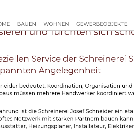
Entspa
Home
OME
BAUEN
WOHNEN
GEWERBEOBJEKTE
ieren und fürchten sich sch
ziellen Service der Schreinerei 
spannten Angelegenheit
chneider bedeutet: Koordination, Organisation u
mbaus müssen mehrere Handwerker koordiniert we
fahrung ist die Schreinerei Josef Schneider ein e
ftes Netzwerk mit starken Partnern bauen kann.
sstatter, Heizungsplaner, Installateur, Elektrike