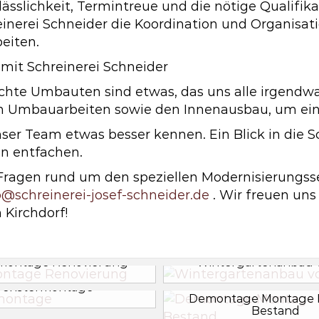
lässlichkeit, Termintreue und die nötige Qualifik
nerei Schneider die Koordination und Organisat
eiten.
mit Schreinerei Schneider
chte Umbauten sind etwas, das uns alle irgendwa
n Umbauarbeiten sowie den Innenausbau, um eine
nser Team etwas besser kennen. Ein Blick in die 
on entfachen.
 Fragen rund um den speziellen Modernisierungss
o@schreinerei-josef-schneider.de
. Wir freuen un
 Kirchdorf!
montage Renovierung
Wintergartenanbau 
Fenstermontage
Demontage Montage 
Bestand