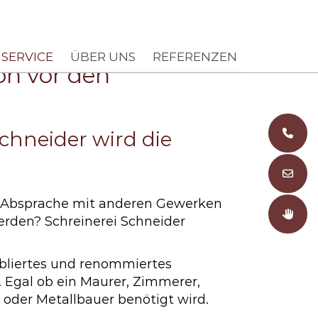
nnt moder­nisieren
Service
Entspannt Modernisieren
SERVICE
ÜBER UNS
REFERENZEN
on vor den
0
Schneider wird die
E
nd Absprache mit anderen Gewerken
K
rden? Schreinerei Schneider
tabliertes und renommiertes
 Egal ob ein Maurer, Zimmerer,
r oder Metallbauer benötigt wird.