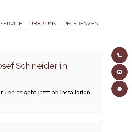
Home
Über uns
Aktuelles
SERVICE
ÜBER UNS
REFERENZEN
0
osef Schneider in
E
K
t und es geht jetzt an Installation